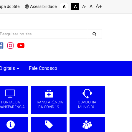
A+
A
pa do Site
Acessibilidade
A
A
A-
Digitais
Fale Conosco
PORTAL DA
TRANSPARÊNCIA
OUVIDORIA
RANSPARÊNCIA
DA COVID-19
MUNICIPAL