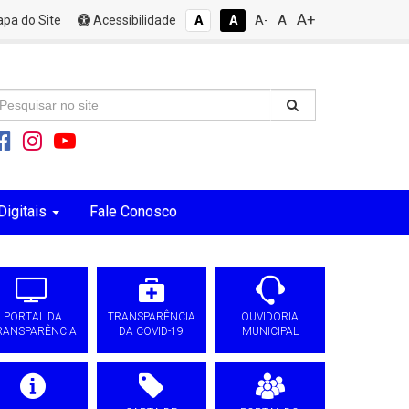
A+
A
pa do Site
Acessibilidade
A
A
A-
Digitais
Fale Conosco
PORTAL DA
TRANSPARÊNCIA
OUVIDORIA
RANSPARÊNCIA
DA COVID-19
MUNICIPAL