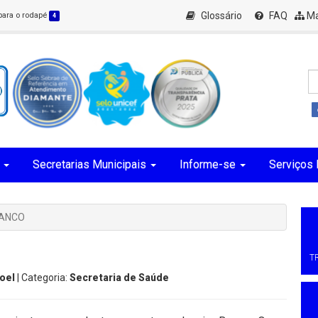
Glossário
FAQ
Ma
 para o rodapé
4
Secretarias Municipais
Informe-se
Serviços 
RANCO
T
oel
| Categoria:
Secretaria de Saúde