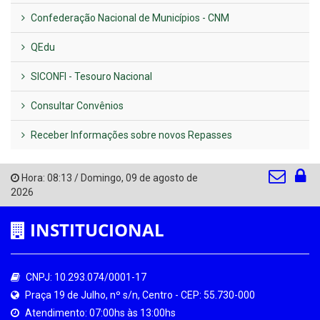
Confederação Nacional de Municípios - CNM
QEdu
SICONFI - Tesouro Nacional
Consultar Convênios
Receber Informações sobre novos Repasses
Hora:
08:13
/
Domingo
,
09 de agosto de
2026
INSTITUCIONAL
CNPJ: 10.293.074/0001-17
Praça 19 de Julho, nº s/n, Centro - CEP: 55.730-000
Atendimento: 07:00hs às 13:00hs