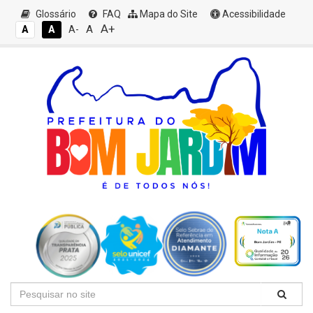
Glossário
FAQ
Mapa do Site
Acessibilidade
A+
A
A
A
A-