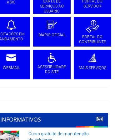
CARTA DE
PORTAL DO
e-SIC
SERVIÇOS AO
SERVIDOR
USUÁRIO
ICITAÇÕES EM
DIÁRIO OFICIAL
PORTAL DO
ANDAMENTO
CONTRIBUINTE
ACESSIBILIDADE
WEBMAIL
MAIS SERVIÇOS
DO SITE
INFORMATIVOS
Curso gratuito de manutenção