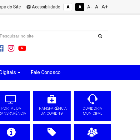
A+
A
pa do Site
Acessibilidade
A
A
A-
Digitais
Fale Conosco
PORTAL DA
TRANSPARÊNCIA
OUVIDORIA
RANSPARÊNCIA
DA COVID-19
MUNICIPAL