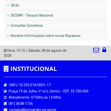
QEdu
SICONFI - Tesouro Nacional
Consultar Convênios
Receber Informações sobre novos Repasses
Hora:
15:15
/
Sábado
,
08 de agosto de
2026
INSTITUCIONAL
CNPJ: 10.293.074/0001-17
Praça 19 de Julho, nº s/n, Centro - CEP: 55.730-000
Atendimento: 07:00hs às 13:00hs
(81) 3638-1156
contato@bomjardim.pe.gov.br