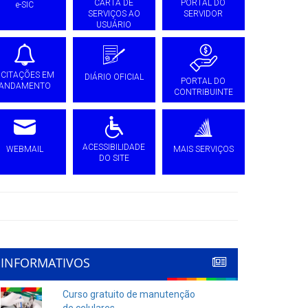
CARTA DE
PORTAL DO
e-SIC
SERVIÇOS AO
SERVIDOR
USUÁRIO
ICITAÇÕES EM
DIÁRIO OFICIAL
PORTAL DO
ANDAMENTO
CONTRIBUINTE
ACESSIBILIDADE
WEBMAIL
MAIS SERVIÇOS
DO SITE
INFORMATIVOS
Curso gratuito de manutenção