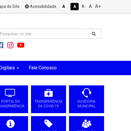
A+
A
pa do Site
Acessibilidade
A
A
A-
Digitais
Fale Conosco
PORTAL DA
TRANSPARÊNCIA
OUVIDORIA
RANSPARÊNCIA
DA COVID-19
MUNICIPAL