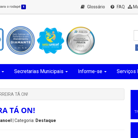
Glossário
FAQ
Ma
 para o rodapé
4
Secretarias Municipais
Informe-se
Serviços 
RREIRA TÁ ON!
RA TÁ ON!
T
Manoel
| Categoria:
Destaque