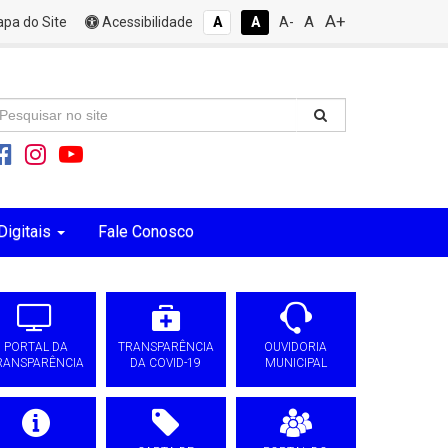
A+
A
pa do Site
Acessibilidade
A
A
A-
Digitais
Fale Conosco
PORTAL DA
TRANSPARÊNCIA
OUVIDORIA
RANSPARÊNCIA
DA COVID-19
MUNICIPAL