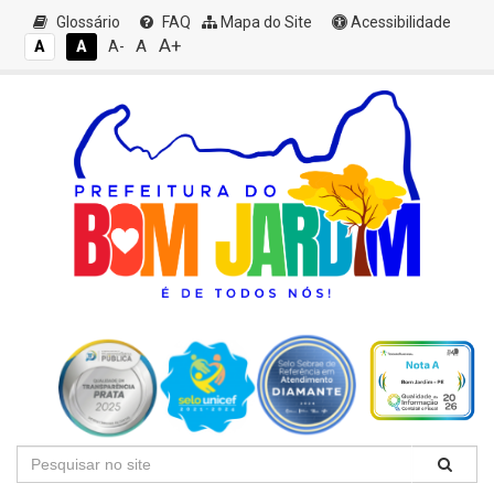
Glossário
FAQ
Mapa do Site
Acessibilidade
A+
A
A
A
A-