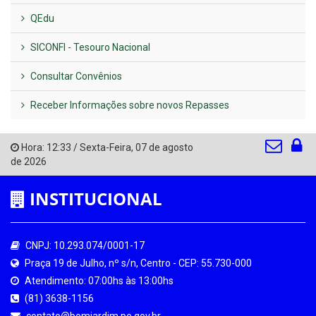
QEdu
SICONFI - Tesouro Nacional
Consultar Convênios
Receber Informações sobre novos Repasses
Hora:
12:33
/
Sexta-Feira
,
07 de agosto
de 2026
INSTITUCIONAL
CNPJ: 10.293.074/0001-17
Praça 19 de Julho, nº s/n, Centro - CEP: 55.730-000
Atendimento: 07:00hs às 13:00hs
(81) 3638-1156
contato@bomjardim.pe.gov.br