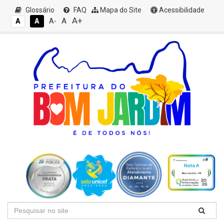
Glossário
FAQ
Mapa do Site
Acessibilidade
A+
A
A
A
A-