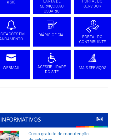
CARTA DE
PORTAL DO
e-SIC
SERVIÇOS AO
SERVIDOR
USUÁRIO
ICITAÇÕES EM
DIÁRIO OFICIAL
PORTAL DO
ANDAMENTO
CONTRIBUINTE
ACESSIBILIDADE
WEBMAIL
MAIS SERVIÇOS
DO SITE
INFORMATIVOS
Curso gratuito de manutenção