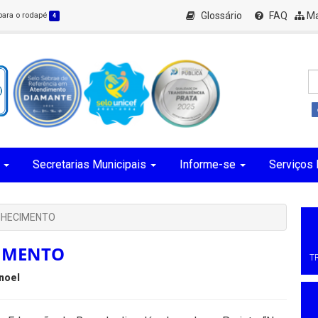
Glossário
FAQ
Ma
 para o rodapé
4
Secretarias Municipais
Informe-se
Serviços 
NHECIMENTO
IMENTO
T
noel