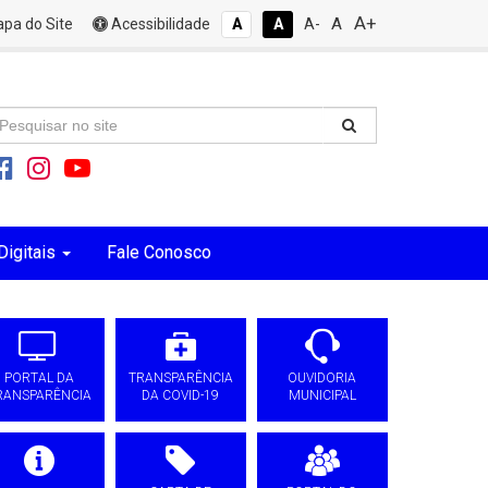
A+
A
pa do Site
Acessibilidade
A
A
A-
Digitais
Fale Conosco
PORTAL DA
TRANSPARÊNCIA
OUVIDORIA
RANSPARÊNCIA
DA COVID-19
MUNICIPAL