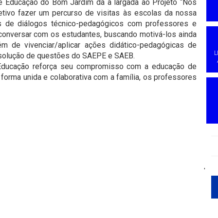
de Educação do Bom Jardim dá a largada ao Projeto “Nos
ivo fazer um percurso de visitas às escolas da nossa
os de diálogos técnico-pedagógicos com professores e
conversar com os estudantes, buscando motivá-los ainda
m de vivenciar/aplicar ações didático-pedagógicas de
L
esolução de questões do SAEPE e SAEB.
de Educação reforça seu compromisso com a educação de
forma unida e colaborativa com a família, os professores
'