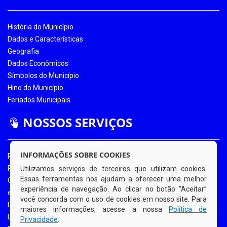
História do Município
Dados e Características
Geografia
Dados Econômicos
Símbolos do Município
Hino do Município
Feriados Municipais
NOSSOS SERVIÇOS
INFORMAÇÕES SOBRE COOKIES
Portal da Transparência
Portal da Transparência COVID-19
Utilizamos serviços de terceiros que utilizam cookies.
Essas ferramentas nos ajudam a oferecer uma melhor
Ouvidoria Eletrônica
experiência de navegação. Ao clicar no botão “Aceitar”
e-SIC
você concorda com o uso de cookies em nosso site. Para
Processos de Licitação
maiores informações, acesse a nossa
Política de
Licitações em Andamento
Privacidade
.