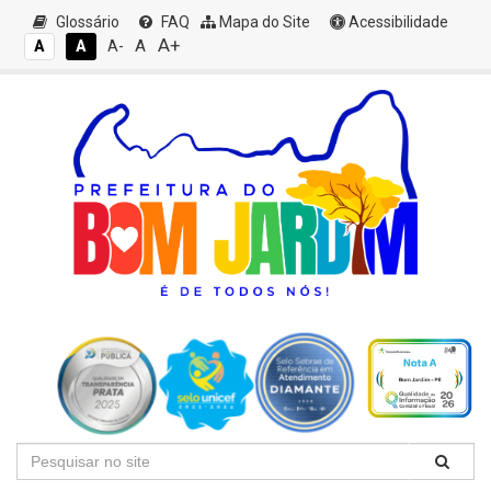
Glossário
FAQ
Mapa do Site
Acessibilidade
A+
A
A
A
A-