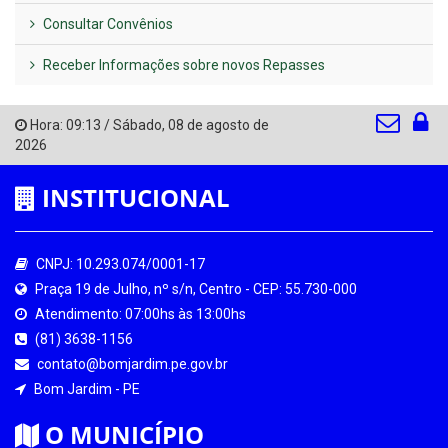
Consultar Convênios
Receber Informações sobre novos Repasses
Hora:
09:13
/
Sábado
,
08 de agosto de
2026
INSTITUCIONAL
CNPJ: 10.293.074/0001-17
Praça 19 de Julho, nº s/n, Centro - CEP: 55.730-000
Atendimento: 07:00hs às 13:00hs
(81) 3638-1156
contato@bomjardim.pe.gov.br
Bom Jardim - PE
O MUNICÍPIO