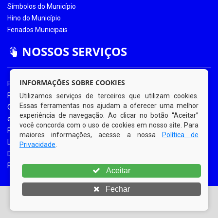
Símbolos do Município
Hino do Município
Feriados Municipais
NOSSOS SERVIÇOS
INFORMAÇÕES SOBRE COOKIES
Portal da Transparência
Portal da Transparência COVID-19
Utilizamos serviços de terceiros que utilizam cookies.
Essas ferramentas nos ajudam a oferecer uma melhor
Ouvidoria Eletrônica
experiência de navegação. Ao clicar no botão “Aceitar”
e-SIC
você concorda com o uso de cookies em nosso site. Para
Processos de Licitação
maiores informações, acesse a nossa
Política de
Licitações em Andamento
Privacidade
.
Diário Oficial
Portal do Contribuinte
Aceitar
Fechar
© Copyright 2026 Prefeitura Municipal de Bom Jardim |
Todos os direitos reservados