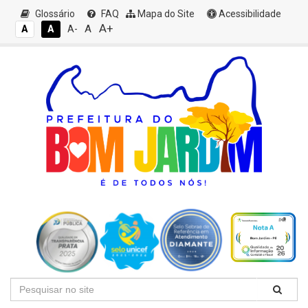
Glossário
FAQ
Mapa do Site
Acessibilidade
A+
A
A
A
A-