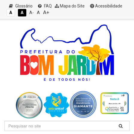
Glossário
FAQ
Mapa do Site
Acessibilidade
A+
A
A
A
A-