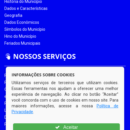
História do Município
Dados e Características
Geografia
Dados Econômicos
Símbolos do Município
Hino do Município
Feriados Municipais
NOSSOS SERVIÇOS
INFORMAÇÕES SOBRE COOKIES
Portal da Transparência
Portal da Transparência COVID-19
Utilizamos serviços de terceiros que utilizam cookies.
Essas ferramentas nos ajudam a oferecer uma melhor
Ouvidoria Eletrônica
experiência de navegação. Ao clicar no botão “Aceitar”
e-SIC
você concorda com o uso de cookies em nosso site. Para
Processos de Licitação
maiores informações, acesse a nossa
Política de
Licitações em Andamento
Privacidade
.
Diário Oficial
Portal do Contribuinte
Aceitar