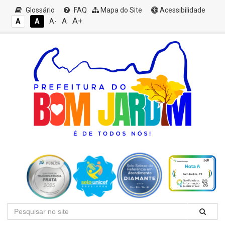
Glossário
FAQ
Mapa do Site
Acessibilidade
A+
A
A
A
A-