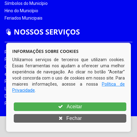
Símbolos do Município
Hino do Município
Feriados Municipais
NOSSOS SERVIÇOS
INFORMAÇÕES SOBRE COOKIES
Portal da Transparência
Portal da Transparência COVID-19
Utilizamos serviços de terceiros que utilizam cookies.
Essas ferramentas nos ajudam a oferecer uma melhor
Ouvidoria Eletrônica
experiência de navegação. Ao clicar no botão “Aceitar”
e-SIC
você concorda com o uso de cookies em nosso site. Para
Processos de Licitação
maiores informações, acesse a nossa
Política de
Licitações em Andamento
Privacidade
.
Diário Oficial
Portal do Contribuinte
Aceitar
Fechar
© Copyright 2026 Prefeitura Municipal de Bom Jardim |
Todos os direitos reservados