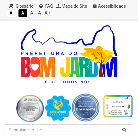
Glossário
FAQ
Mapa do Site
Acessibilidade
A+
A
A
A
A-