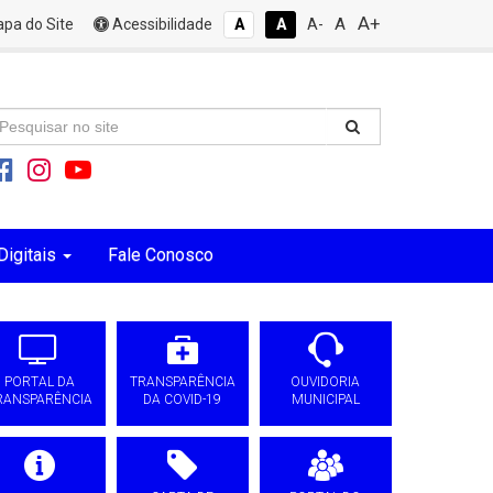
A+
A
pa do Site
Acessibilidade
A
A
A-
Digitais
Fale Conosco
PORTAL DA
TRANSPARÊNCIA
OUVIDORIA
RANSPARÊNCIA
DA COVID-19
MUNICIPAL