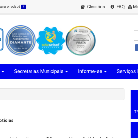
Glossário
FAQ
Ma
 para o rodapé
4
Secretarias Municipais
Informe-se
Serviços 
T
otícias