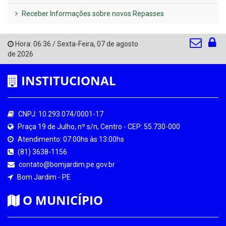
Receber Informações sobre novos Repasses
Hora:
06:36
/
Sexta-Feira
,
07 de agosto
de 2026
INSTITUCIONAL
CNPJ: 10.293.074/0001-17
Praça 19 de Julho, nº s/n, Centro - CEP: 55.730-000
Atendimento: 07:00hs às 13:00hs
(81) 3638-1156
contato@bomjardim.pe.gov.br
Bom Jardim - PE
O MUNICÍPIO