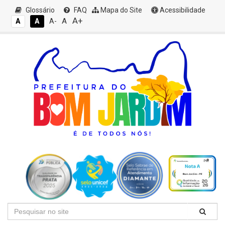
Glossário
FAQ
Mapa do Site
Acessibilidade
A+
A
A
A
A-