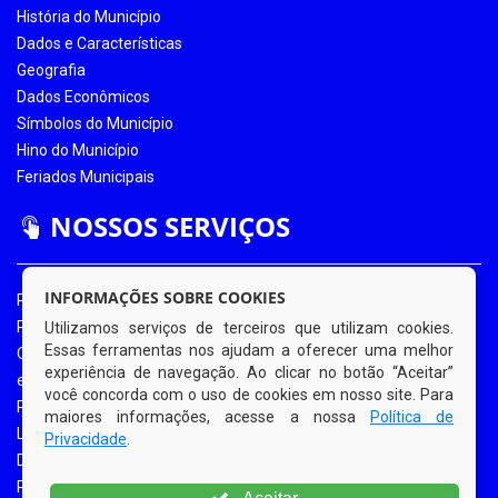
História do Município
Dados e Características
Geografia
Dados Econômicos
Símbolos do Município
Hino do Município
Feriados Municipais
NOSSOS SERVIÇOS
INFORMAÇÕES SOBRE COOKIES
Portal da Transparência
Portal da Transparência COVID-19
Utilizamos serviços de terceiros que utilizam cookies.
Essas ferramentas nos ajudam a oferecer uma melhor
Ouvidoria Eletrônica
experiência de navegação. Ao clicar no botão “Aceitar”
e-SIC
você concorda com o uso de cookies em nosso site. Para
Processos de Licitação
maiores informações, acesse a nossa
Política de
Licitações em Andamento
Privacidade
.
Diário Oficial
Portal do Contribuinte