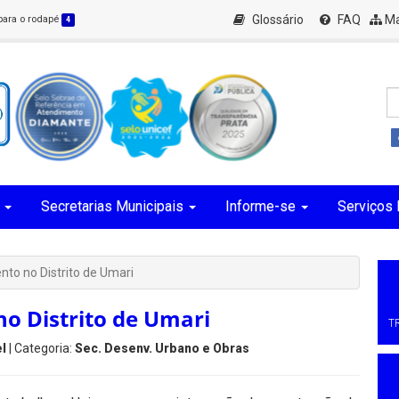
Glossário
FAQ
Ma
 para o rodapé
4
Secretarias Municipais
Informe-se
Serviços 
to no Distrito de Umari
o Distrito de Umari
T
l
| Categoria:
Sec. Desenv. Urbano e Obras