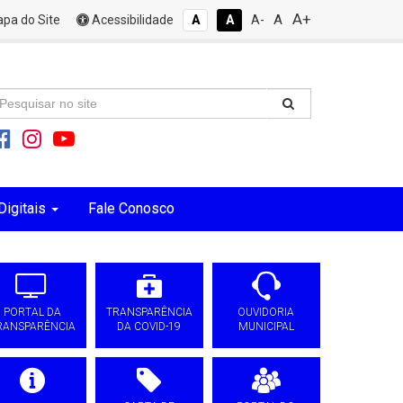
A+
A
pa do Site
Acessibilidade
A
A
A-
Digitais
Fale Conosco
PORTAL DA
TRANSPARÊNCIA
OUVIDORIA
RANSPARÊNCIA
DA COVID-19
MUNICIPAL