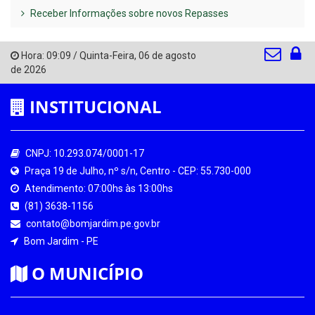
Receber Informações sobre novos Repasses
Hora:
09:09
/
Quinta-Feira
,
06 de agosto
de 2026
INSTITUCIONAL
CNPJ: 10.293.074/0001-17
Praça 19 de Julho, nº s/n, Centro - CEP: 55.730-000
Atendimento: 07:00hs às 13:00hs
(81) 3638-1156
contato@bomjardim.pe.gov.br
Bom Jardim - PE
O MUNICÍPIO