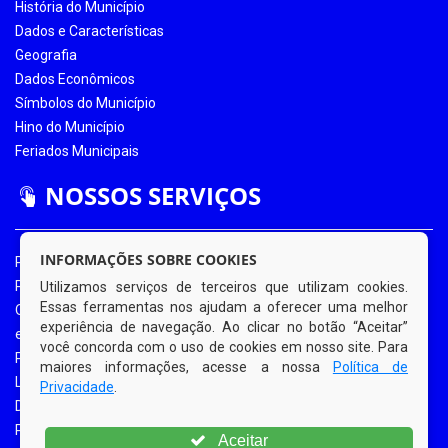
História do Município
Dados e Características
Geografia
Dados Econômicos
Símbolos do Município
Hino do Município
Feriados Municipais
NOSSOS SERVIÇOS
INFORMAÇÕES SOBRE COOKIES
Portal da Transparência
Portal da Transparência COVID-19
Utilizamos serviços de terceiros que utilizam cookies.
Essas ferramentas nos ajudam a oferecer uma melhor
Ouvidoria Eletrônica
experiência de navegação. Ao clicar no botão “Aceitar”
e-SIC
você concorda com o uso de cookies em nosso site. Para
Processos de Licitação
maiores informações, acesse a nossa
Política de
Licitações em Andamento
Privacidade
.
Diário Oficial
Portal do Contribuinte
Aceitar