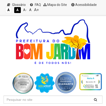
Glossário
FAQ
Mapa do Site
Acessibilidade
A+
A
A
A
A-