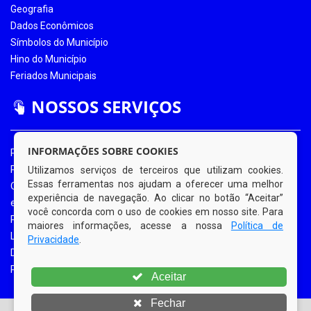
Geografia
Dados Econômicos
Símbolos do Município
Hino do Município
Feriados Municipais
NOSSOS SERVIÇOS
INFORMAÇÕES SOBRE COOKIES
Portal da Transparência
Portal da Transparência COVID-19
Utilizamos serviços de terceiros que utilizam cookies.
Essas ferramentas nos ajudam a oferecer uma melhor
Ouvidoria Eletrônica
experiência de navegação. Ao clicar no botão “Aceitar”
e-SIC
você concorda com o uso de cookies em nosso site. Para
Processos de Licitação
maiores informações, acesse a nossa
Política de
Licitações em Andamento
Privacidade
.
Diário Oficial
Portal do Contribuinte
Aceitar
Fechar