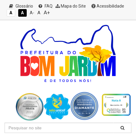
Glossário
FAQ
Mapa do Site
Acessibilidade
A+
A
A
A
A-