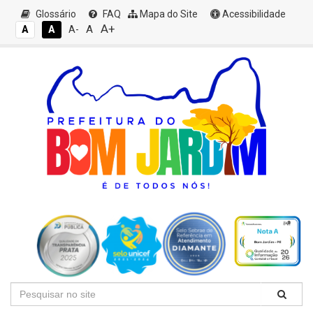
Glossário
FAQ
Mapa do Site
Acessibilidade
A+
A
A
A
A-