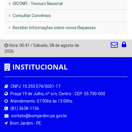
SICONFI - Tesouro Nacional
Consultar Convênios
Receber Informações sobre novos Repasses
Hora:
00:41
/
Sábado
,
08 de agosto de
2026
INSTITUCIONAL
CNPJ: 10.293.074/0001-17
Praça 19 de Julho, nº s/n, Centro - CEP: 55.730-000
Atendimento: 07:00hs às 13:00hs
(81) 3638-1156
contato@bomjardim.pe.gov.br
Bom Jardim - PE