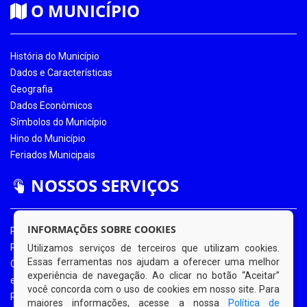
O MUNICÍPIO
História do Município
Dados e Características
Geografia
Dados Econômicos
Símbolos do Município
Hino do Município
Feriados Municipais
NOSSOS SERVIÇOS
INFORMAÇÕES SOBRE COOKIES
Portal da Transparência
Portal da Transparência COVID-19
Utilizamos serviços de terceiros que utilizam cookies.
Essas ferramentas nos ajudam a oferecer uma melhor
Ouvidoria Eletrônica
experiência de navegação. Ao clicar no botão “Aceitar”
e-SIC
você concorda com o uso de cookies em nosso site. Para
Processos de Licitação
maiores informações, acesse a nossa
Política de