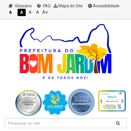
Glossário
FAQ
Mapa do Site
Acessibilidade
A+
A
A
A
A-