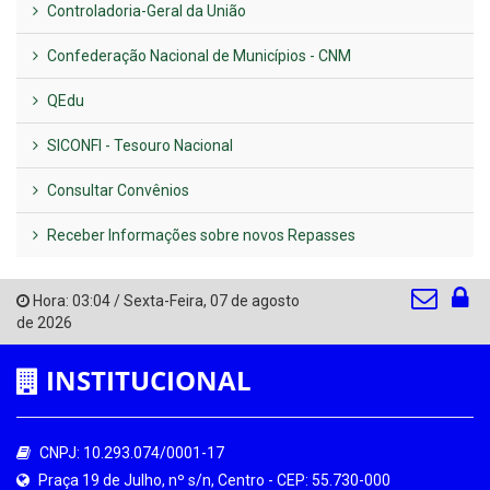
Controladoria-Geral da União
Confederação Nacional de Municípios - CNM
QEdu
SICONFI - Tesouro Nacional
Consultar Convênios
Receber Informações sobre novos Repasses
Hora:
03:04
/
Sexta-Feira
,
07 de agosto
de 2026
INSTITUCIONAL
CNPJ: 10.293.074/0001-17
Praça 19 de Julho, nº s/n, Centro - CEP: 55.730-000