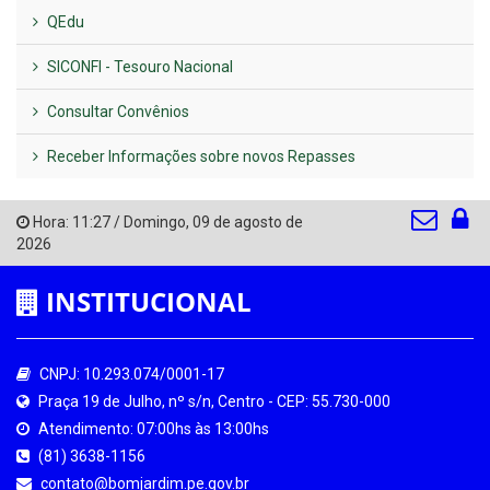
QEdu
SICONFI - Tesouro Nacional
Consultar Convênios
Receber Informações sobre novos Repasses
Hora:
11:27
/
Domingo
,
09 de agosto de
2026
INSTITUCIONAL
CNPJ: 10.293.074/0001-17
Praça 19 de Julho, nº s/n, Centro - CEP: 55.730-000
Atendimento: 07:00hs às 13:00hs
(81) 3638-1156
contato@bomjardim.pe.gov.br