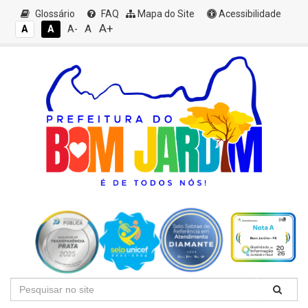
Glossário
FAQ
Mapa do Site
Acessibilidade
A+
A
A
A
A-