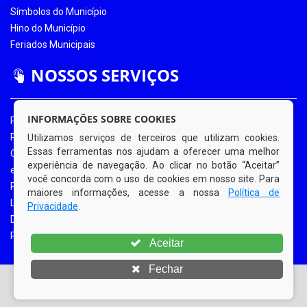
Símbolos do Município
Hino do Município
Feriados Municipais
NOSSOS SERVIÇOS
INFORMAÇÕES SOBRE COOKIES
Portal da Transparência
Portal da Transparência COVID-19
Utilizamos serviços de terceiros que utilizam cookies.
Essas ferramentas nos ajudam a oferecer uma melhor
Ouvidoria Eletrônica
experiência de navegação. Ao clicar no botão “Aceitar”
e-SIC
você concorda com o uso de cookies em nosso site. Para
Processos de Licitação
maiores informações, acesse a nossa
Política de
Licitações em Andamento
Privacidade
.
Diário Oficial
Portal do Contribuinte
Aceitar
Fechar
© Copyright 2026 Prefeitura Municipal de Bom Jardim |
Todos os direitos reservados