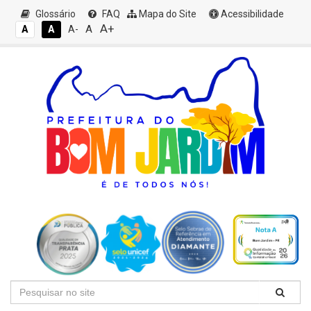
Glossário
FAQ
Mapa do Site
Acessibilidade
A+
A
A
A
A-