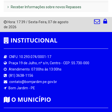
Receber Informações sobre novos Repasses
Hora:
17:39
/
Sexta-Feira
,
07 de agosto
de 2026
INSTITUCIONAL
CNPJ: 10.293.074/0001-17
Praça 19 de Julho, nº s/n, Centro - CEP: 55.730-000
Atendimento: 07:00hs às 13:00hs
(81) 3638-1156
contato@bomjardim.pe.gov.br
Bom Jardim - PE
O MUNICÍPIO