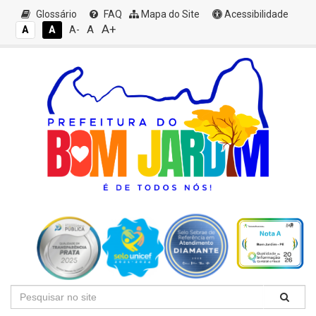
Glossário
FAQ
Mapa do Site
Acessibilidade
A+
A
A
A
A-