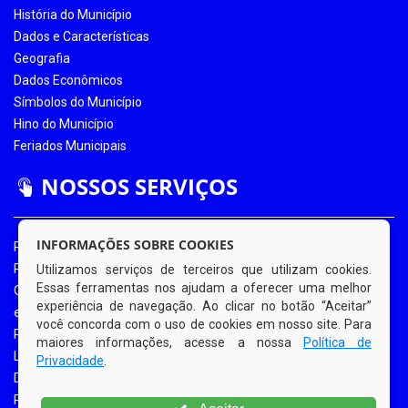
História do Município
Dados e Características
Geografia
Dados Econômicos
Símbolos do Município
Hino do Município
Feriados Municipais
NOSSOS SERVIÇOS
INFORMAÇÕES SOBRE COOKIES
Portal da Transparência
Portal da Transparência COVID-19
Utilizamos serviços de terceiros que utilizam cookies.
Essas ferramentas nos ajudam a oferecer uma melhor
Ouvidoria Eletrônica
experiência de navegação. Ao clicar no botão “Aceitar”
e-SIC
você concorda com o uso de cookies em nosso site. Para
Processos de Licitação
maiores informações, acesse a nossa
Política de
Licitações em Andamento
Privacidade
.
Diário Oficial
Portal do Contribuinte