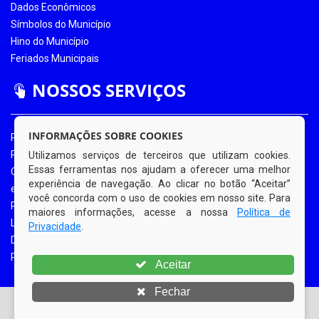
Dados Econômicos
Símbolos do Município
Hino do Município
Feriados Municipais
NOSSOS SERVIÇOS
INFORMAÇÕES SOBRE COOKIES
Portal da Transparência
Portal da Transparência COVID-19
Utilizamos serviços de terceiros que utilizam cookies.
Essas ferramentas nos ajudam a oferecer uma melhor
Ouvidoria Eletrônica
experiência de navegação. Ao clicar no botão “Aceitar”
e-SIC
você concorda com o uso de cookies em nosso site. Para
Processos de Licitação
maiores informações, acesse a nossa
Política de
Licitações em Andamento
Privacidade
.
Diário Oficial
Portal do Contribuinte
Aceitar
Fechar
© Copyright 2026 Prefeitura Municipal de Bom Jardim |
Todos os direitos reservados