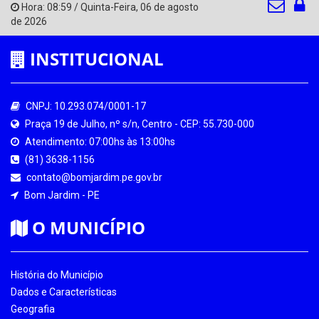
Hora:
08:59
/
Quinta-Feira
,
06 de agosto
de 2026
INSTITUCIONAL
CNPJ: 10.293.074/0001-17
Praça 19 de Julho, nº s/n, Centro - CEP: 55.730-000
Atendimento: 07:00hs às 13:00hs
(81) 3638-1156
contato@bomjardim.pe.gov.br
Bom Jardim - PE
O MUNICÍPIO
História do Município
Dados e Características
Geografia