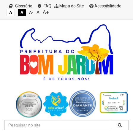
Glossário
FAQ
Mapa do Site
Acessibilidade
A+
A
A
A
A-