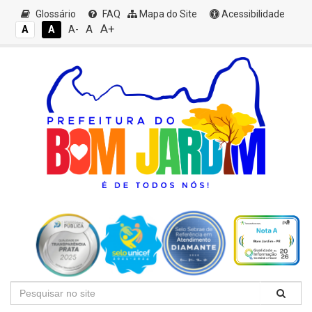
Glossário
FAQ
Mapa do Site
Acessibilidade
A+
A
A
A
A-