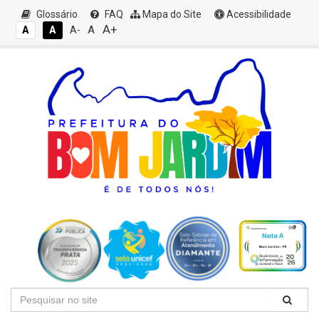
Glossário
FAQ
Mapa do Site
Acessibilidade
A+
A
A
A
A-