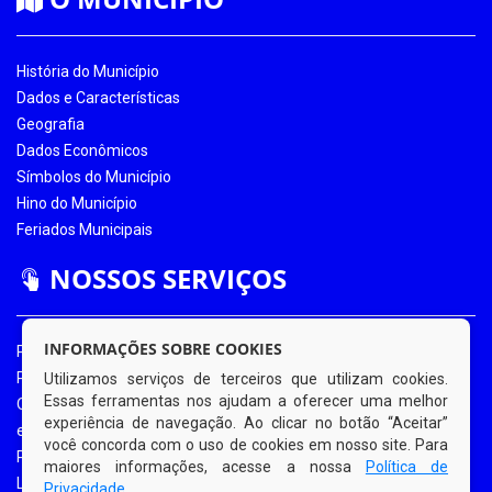
História do Município
Dados e Características
Geografia
Dados Econômicos
Símbolos do Município
Hino do Município
Feriados Municipais
NOSSOS SERVIÇOS
INFORMAÇÕES SOBRE COOKIES
Portal da Transparência
Portal da Transparência COVID-19
Utilizamos serviços de terceiros que utilizam cookies.
Essas ferramentas nos ajudam a oferecer uma melhor
Ouvidoria Eletrônica
experiência de navegação. Ao clicar no botão “Aceitar”
e-SIC
você concorda com o uso de cookies em nosso site. Para
Processos de Licitação
maiores informações, acesse a nossa
Política de
Licitações em Andamento
Privacidade
.