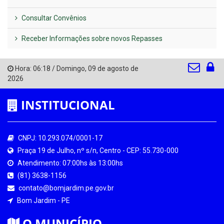
Consultar Convênios
Receber Informações sobre novos Repasses
Hora:
06:18
/
Domingo
,
09 de agosto de
2026
INSTITUCIONAL
CNPJ: 10.293.074/0001-17
Praça 19 de Julho, nº s/n, Centro - CEP: 55.730-000
Atendimento: 07:00hs às 13:00hs
(81) 3638-1156
contato@bomjardim.pe.gov.br
Bom Jardim - PE
O MUNICÍPIO