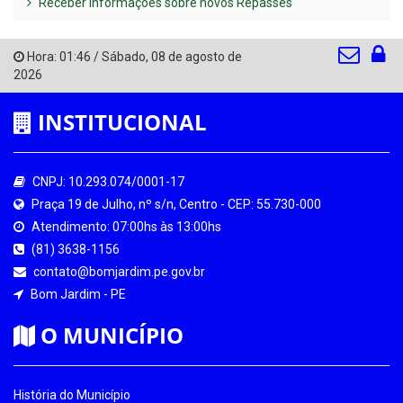
Receber Informações sobre novos Repasses
Hora:
01:46
/
Sábado
,
08 de agosto de
2026
INSTITUCIONAL
CNPJ: 10.293.074/0001-17
Praça 19 de Julho, nº s/n, Centro - CEP: 55.730-000
Atendimento: 07:00hs às 13:00hs
(81) 3638-1156
contato@bomjardim.pe.gov.br
Bom Jardim - PE
O MUNICÍPIO
História do Município