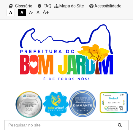
Glossário
FAQ
Mapa do Site
Acessibilidade
A+
A
A
A
A-