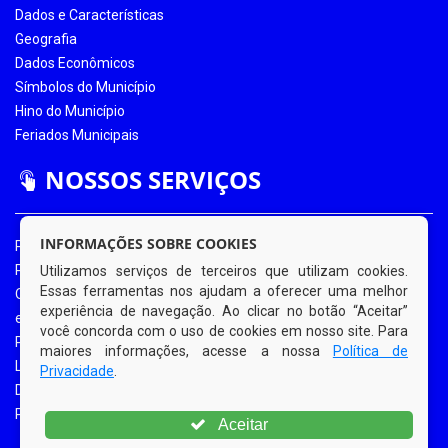
Dados e Características
Geografia
Dados Econômicos
Símbolos do Município
Hino do Município
Feriados Municipais
NOSSOS SERVIÇOS
INFORMAÇÕES SOBRE COOKIES
Portal da Transparência
Portal da Transparência COVID-19
Utilizamos serviços de terceiros que utilizam cookies.
Essas ferramentas nos ajudam a oferecer uma melhor
Ouvidoria Eletrônica
experiência de navegação. Ao clicar no botão “Aceitar”
e-SIC
você concorda com o uso de cookies em nosso site. Para
Processos de Licitação
maiores informações, acesse a nossa
Política de
Licitações em Andamento
Privacidade
.
Diário Oficial
Portal do Contribuinte
Aceitar