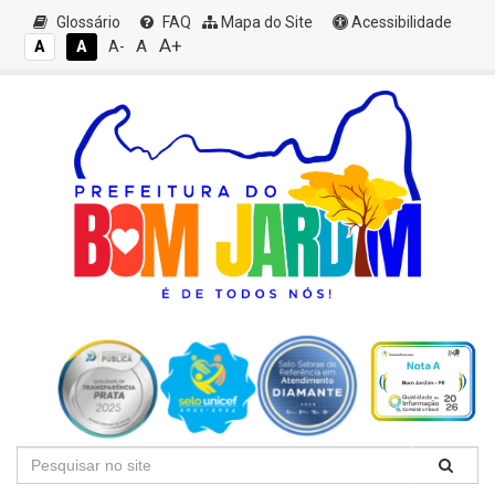
Glossário
FAQ
Mapa do Site
Acessibilidade
A+
A
A
A
A-