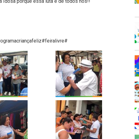
a Idosa porque essa luta é de todos nós!!
gramacriançafeliz#feiralivre#