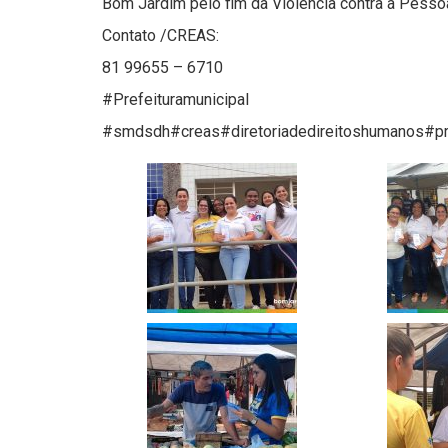
Bom Jardim pelo fim da Violência contra a Pesso
Contato /CREAS:
81 99655 – 6710
#Prefeituramunicipal
#smdsdh#creas#diretoriadedireitoshumanos#pro