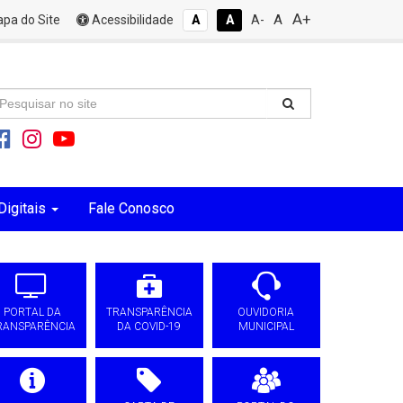
A+
A
pa do Site
Acessibilidade
A
A
A-
Digitais
Fale Conosco
PORTAL DA
TRANSPARÊNCIA
OUVIDORIA
RANSPARÊNCIA
DA COVID-19
MUNICIPAL