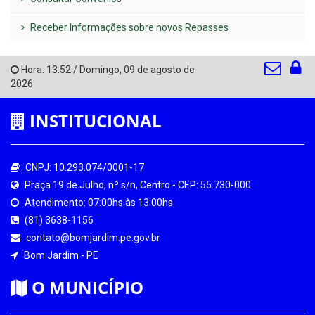
Receber Informações sobre novos Repasses
Hora:
13:52
/
Domingo
,
09 de agosto de
2026
INSTITUCIONAL
CNPJ: 10.293.074/0001-17
Praça 19 de Julho, nº s/n, Centro - CEP: 55.730-000
Atendimento: 07:00hs às 13:00hs
(81) 3638-1156
contato@bomjardim.pe.gov.br
Bom Jardim - PE
O MUNICÍPIO