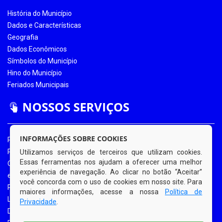
História do Município
Dados e Características
Geografia
Dados Econômicos
Símbolos do Município
Hino do Município
Feriados Municipais
NOSSOS SERVIÇOS
INFORMAÇÕES SOBRE COOKIES
Portal da Transparência
Portal da Transparência COVID-19
Utilizamos serviços de terceiros que utilizam cookies.
Essas ferramentas nos ajudam a oferecer uma melhor
Ouvidoria Eletrônica
experiência de navegação. Ao clicar no botão “Aceitar”
e-SIC
você concorda com o uso de cookies em nosso site. Para
Processos de Licitação
maiores informações, acesse a nossa
Política de
Licitações em Andamento
Privacidade
.
Diário Oficial