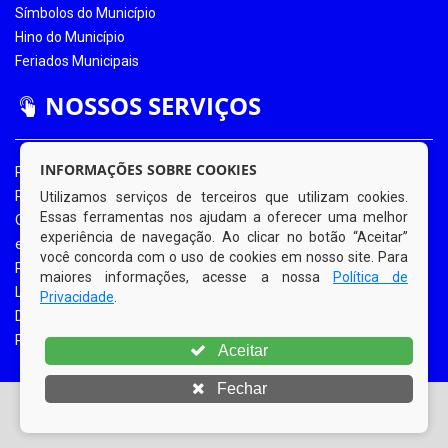
Símbolos do Município
Hino do Município
Feriados Municipais
NOSSOS SERVIÇOS
INFORMAÇÕES SOBRE COOKIES
Portal da Transparência
Portal da Transparência COVID-19
Utilizamos serviços de terceiros que utilizam cookies.
Essas ferramentas nos ajudam a oferecer uma melhor
Ouvidoria Eletrônica
experiência de navegação. Ao clicar no botão “Aceitar”
e-SIC
você concorda com o uso de cookies em nosso site. Para
Processos de Licitação
maiores informações, acesse a nossa
Política de
Licitações em Andamento
Privacidade
.
Diário Oficial
Portal do Contribuinte
Aceitar
Fechar
© Copyright 2026 Prefeitura Municipal de Bom Jardim |
Todos os direitos reservados