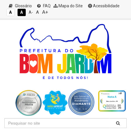
Glossário
FAQ
Mapa do Site
Acessibilidade
A+
A
A
A
A-