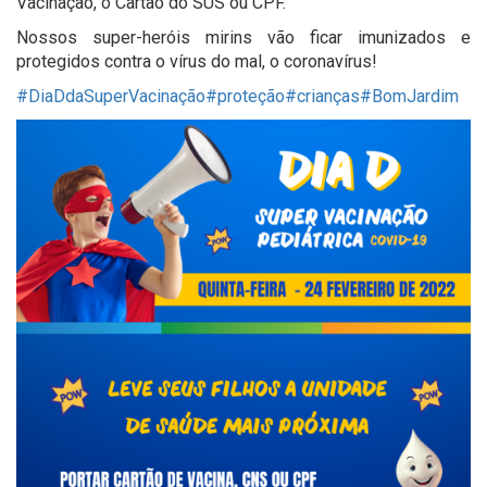
Vacinação, o Cartão do SUS ou CPF.
Nossos super-heróis mirins vão ficar imunizados e
protegidos contra o vírus do mal, o coronavírus!
#DiaDdaSuperVacinação
#proteção
#crianças
#BomJardim