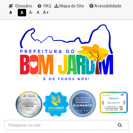
Glossário
FAQ
Mapa do Site
Acessibilidade
A+
A
A
A
A-