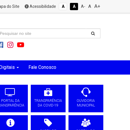
A+
A
pa do Site
Acessibilidade
A
A
A-
Digitais
Fale Conosco
PORTAL DA
TRANSPARÊNCIA
OUVIDORIA
RANSPARÊNCIA
DA COVID-19
MUNICIPAL