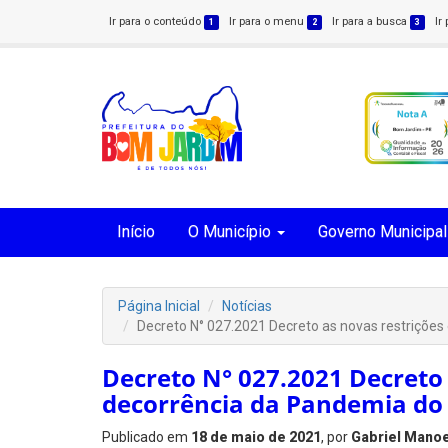
Ir para o conteúdo
Ir para o menu
Ir para a busca
Ir
1
2
3
Início
O Município
Governo Municipal
Página Inicial
Notícias
Decreto N° 027.2021 Decreto as novas restriçõe
Decreto N° 027.2021 Decreto
decorrência da Pandemia do 
Publicado em
18 de maio de 2021
, por
Gabriel Manoe