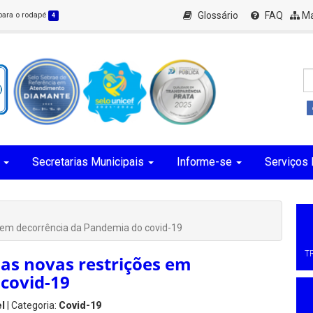
Glossário
FAQ
Ma
 para o rodapé
4
Secretarias Municipais
Informe-se
Serviços 
s em decorrência da Pandemia do covid-19
T
 as novas restrições em
covid-19
l
| Categoria:
Covid-19