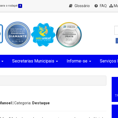
Glossário
FAQ
Ma
 para o rodapé
4
Secretarias Municipais
Informe-se
Serviços 
T
 Manoel
| Categoria:
Destaque