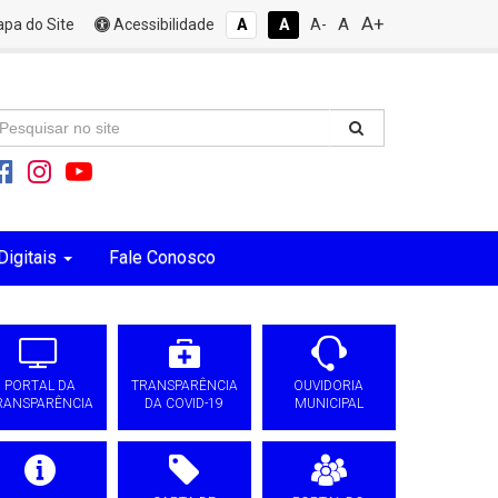
A+
A
pa do Site
Acessibilidade
A
A
A-
Digitais
Fale Conosco
PORTAL DA
TRANSPARÊNCIA
OUVIDORIA
RANSPARÊNCIA
DA COVID-19
MUNICIPAL