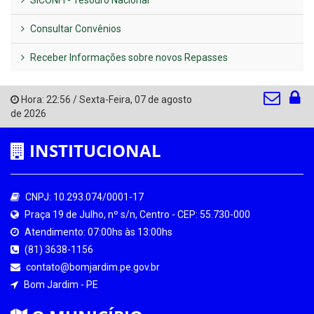
SICONFI - Tesouro Nacional
Consultar Convênios
Receber Informações sobre novos Repasses
Hora:
22:56
/
Sexta-Feira
,
07 de agosto
de 2026
INSTITUCIONAL
CNPJ: 10.293.074/0001-17
Praça 19 de Julho, nº s/n, Centro - CEP: 55.730-000
Atendimento: 07:00hs às 13:00hs
(81) 3638-1156
contato@bomjardim.pe.gov.br
Bom Jardim - PE