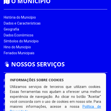
O MUNICÍPIO
História do Município
Dados e Características
Geografia
Dados Econômicos
Símbolos do Município
Hino do Município
Feriados Municipais
NOSSOS SERVIÇOS
INFORMAÇÕES SOBRE COOKIES
Portal da Transparência
Portal da Transparência COVID-19
Utilizamos serviços de terceiros que utilizam cookies.
Essas ferramentas nos ajudam a oferecer uma melhor
Ouvidoria Eletrônica
experiência de navegação. Ao clicar no botão “Aceitar”
e-SIC
você concorda com o uso de cookies em nosso site. Para
Processos de Licitação
maiores informações, acesse a nossa
Política de
Licitações em Andamento