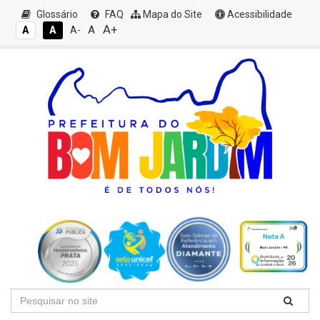
Glossário
FAQ
Mapa do Site
Acessibilidade
A+
A
A
A
A-