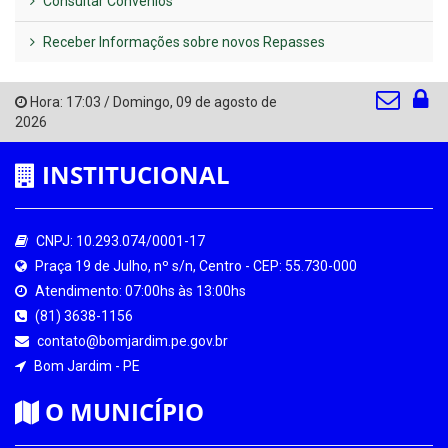
Consultar Convênios
Receber Informações sobre novos Repasses
Hora:
17:03
/
Domingo
,
09 de agosto de
2026
INSTITUCIONAL
CNPJ: 10.293.074/0001-17
Praça 19 de Julho, nº s/n, Centro - CEP: 55.730-000
Atendimento: 07:00hs às 13:00hs
(81) 3638-1156
contato@bomjardim.pe.gov.br
Bom Jardim - PE
O MUNICÍPIO