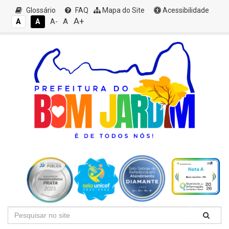
Glossário
FAQ
Mapa do Site
Acessibilidade
A+
A
A
A
A-