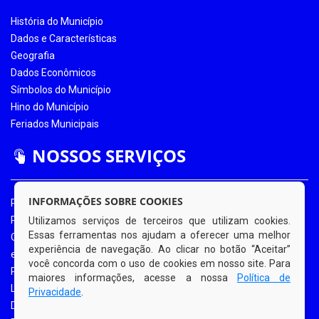
História do Município
Dados e Características
Geografia
Dados Econômicos
Símbolos do Município
Hino do Município
Feriados Municipais
NOSSOS SERVIÇOS
INFORMAÇÕES SOBRE COOKIES
Portal da Transparência
Portal da Transparência COVID-19
Utilizamos serviços de terceiros que utilizam cookies.
Essas ferramentas nos ajudam a oferecer uma melhor
Ouvidoria Eletrônica
experiência de navegação. Ao clicar no botão “Aceitar”
e-SIC
você concorda com o uso de cookies em nosso site. Para
Processos de Licitação
maiores informações, acesse a nossa
Política de
Licitações em Andamento
Privacidade
.
Diário Oficial