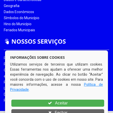
Geografia
Dados Econômicos
Símbolos do Município
Hino do Município
Feriados Municipais
NOSSOS SERVIÇOS
INFORMAÇÕES SOBRE COOKIES
Portal da Transparência
Portal da Transparência COVID-19
Utilizamos serviços de terceiros que utilizam cookies.
Essas ferramentas nos ajudam a oferecer uma melhor
Ouvidoria Eletrônica
experiência de navegação. Ao clicar no botão “Aceitar”
e-SIC
você concorda com o uso de cookies em nosso site. Para
Processos de Licitação
maiores informações, acesse a nossa
Política de
Licitações em Andamento
Privacidade
.
Diário Oficial
Portal do Contribuinte
Aceitar
Fechar