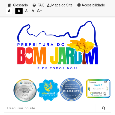
Glossário
FAQ
Mapa do Site
Acessibilidade
A+
A
A
A
A-