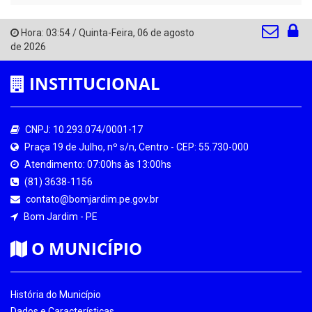
Hora:
03:54
/
Quinta-Feira
,
06 de agosto
de 2026
INSTITUCIONAL
CNPJ: 10.293.074/0001-17
Praça 19 de Julho, nº s/n, Centro - CEP: 55.730-000
Atendimento: 07:00hs às 13:00hs
(81) 3638-1156
contato@bomjardim.pe.gov.br
Bom Jardim - PE
O MUNICÍPIO
História do Município
Dados e Características