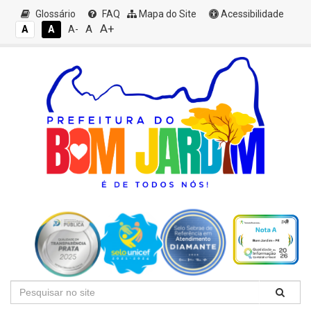
Glossário
FAQ
Mapa do Site
Acessibilidade
A+
A
A
A
A-