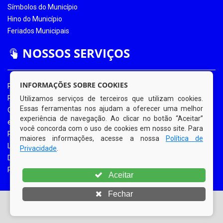
Símbolos do Município
Hino do Município
Feriados Municipais
NOSSOS SERVIÇOS
INFORMAÇÕES SOBRE COOKIES
Portal da Transparência
Portal da Transparência COVID-19
Utilizamos serviços de terceiros que utilizam cookies.
Essas ferramentas nos ajudam a oferecer uma melhor
Ouvidoria Eletrônica
experiência de navegação. Ao clicar no botão “Aceitar”
e-SIC
você concorda com o uso de cookies em nosso site. Para
Processos de Licitação
maiores informações, acesse a nossa
Política de
Licitações em Andamento
Privacidade
.
Diário Oficial
Portal do Contribuinte
Aceitar
Fechar
© Copyright 2026 Prefeitura Municipal de Bom Jardim |
Todos os direitos reservados