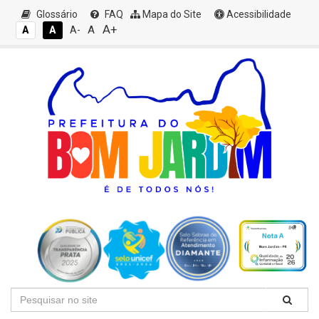
Glossário
FAQ
Mapa do Site
Acessibilidade
A+
A
A
A
A-