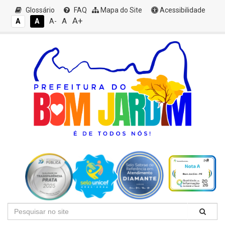
Glossário
FAQ
Mapa do Site
Acessibilidade
A+
A
A
A
A-