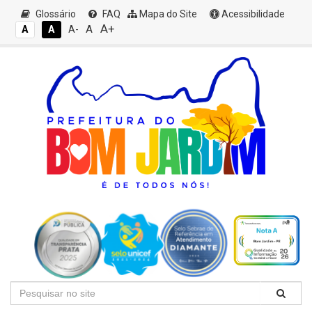
Glossário
FAQ
Mapa do Site
Acessibilidade
A+
A
A
A
A-