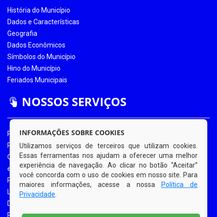
História do Município
Dados e Características
Geografia
Dados Econômicos
Símbolos do Município
Hino do Município
Feriados Municipais
NOSSOS SERVIÇOS
INFORMAÇÕES SOBRE COOKIES
Portal da Transparência
Portal da Transparência COVID-19
Utilizamos serviços de terceiros que utilizam cookies.
Essas ferramentas nos ajudam a oferecer uma melhor
Ouvidoria Eletrônica
experiência de navegação. Ao clicar no botão “Aceitar”
e-SIC
você concorda com o uso de cookies em nosso site. Para
Processos de Licitação
maiores informações, acesse a nossa
Política de
Licitações em Andamento
Privacidade
.
Diário Oficial
Portal do Contribuinte