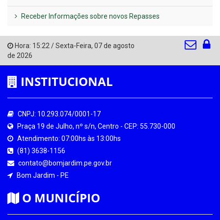
Receber Informações sobre novos Repasses
Hora:
15:22
/
Sexta-Feira
,
07 de agosto
de 2026
INSTITUCIONAL
CNPJ: 10.293.074/0001-17
Praça 19 de Julho, nº s/n, Centro - CEP: 55.730-000
Atendimento: 07:00hs às 13:00hs
(81) 3638-1156
contato@bomjardim.pe.gov.br
Bom Jardim - PE
O MUNICÍPIO