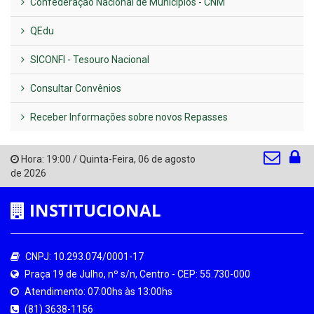
Confederação Nacional de Municípios - CNM
QEdu
SICONFI - Tesouro Nacional
Consultar Convênios
Receber Informações sobre novos Repasses
Hora:
19:00
/
Quinta-Feira
,
06 de agosto
de 2026
INSTITUCIONAL
CNPJ: 10.293.074/0001-17
Praça 19 de Julho, nº s/n, Centro - CEP: 55.730-000
Atendimento: 07:00hs às 13:00hs
(81) 3638-1156