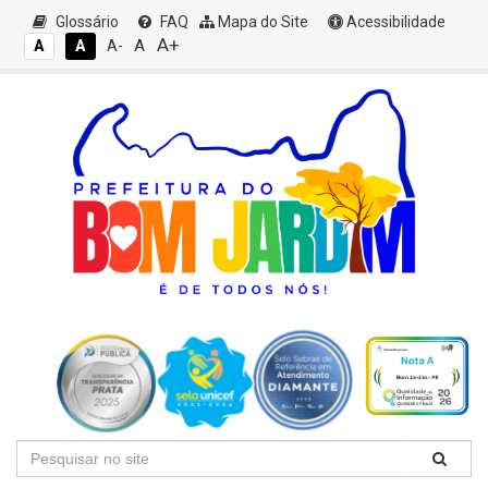
Glossário
FAQ
Mapa do Site
Acessibilidade
A+
A
A
A
A-