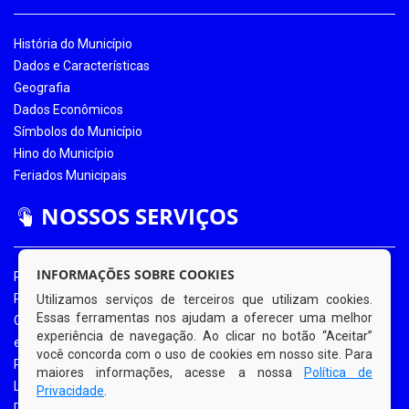
História do Município
Dados e Características
Geografia
Dados Econômicos
Símbolos do Município
Hino do Município
Feriados Municipais
NOSSOS SERVIÇOS
INFORMAÇÕES SOBRE COOKIES
Portal da Transparência
Portal da Transparência COVID-19
Utilizamos serviços de terceiros que utilizam cookies.
Essas ferramentas nos ajudam a oferecer uma melhor
Ouvidoria Eletrônica
experiência de navegação. Ao clicar no botão “Aceitar”
e-SIC
você concorda com o uso de cookies em nosso site. Para
Processos de Licitação
maiores informações, acesse a nossa
Política de
Licitações em Andamento
Privacidade
.
Diário Oficial