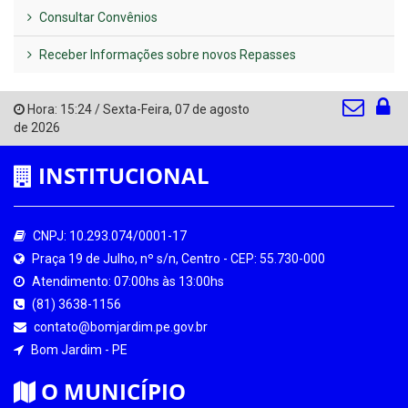
Consultar Convênios
Receber Informações sobre novos Repasses
Hora:
15:24
/
Sexta-Feira
,
07 de agosto
de 2026
INSTITUCIONAL
CNPJ: 10.293.074/0001-17
Praça 19 de Julho, nº s/n, Centro - CEP: 55.730-000
Atendimento: 07:00hs às 13:00hs
(81) 3638-1156
contato@bomjardim.pe.gov.br
Bom Jardim - PE
O MUNICÍPIO