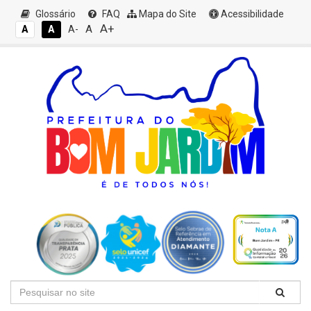
Glossário
FAQ
Mapa do Site
Acessibilidade
A+
A
A
A
A-