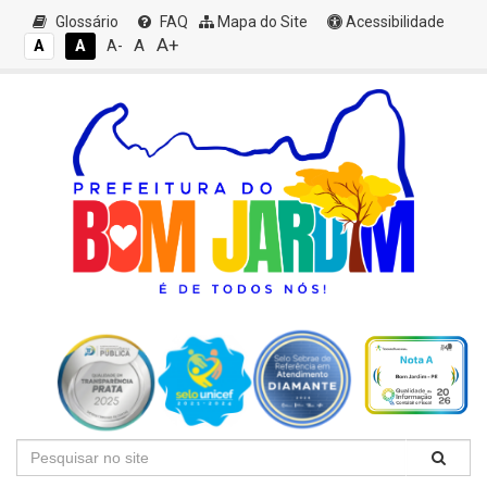
Glossário
FAQ
Mapa do Site
Acessibilidade
A+
A
A
A
A-