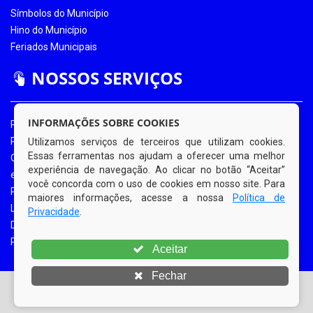
Símbolos do Município
Hino do Município
Feriados Municipais
NOSSOS SERVIÇOS
INFORMAÇÕES SOBRE COOKIES
Portal da Transparência
Portal da Transparência COVID-19
Utilizamos serviços de terceiros que utilizam cookies.
Essas ferramentas nos ajudam a oferecer uma melhor
Ouvidoria Eletrônica
experiência de navegação. Ao clicar no botão “Aceitar”
e-SIC
você concorda com o uso de cookies em nosso site. Para
Processos de Licitação
maiores informações, acesse a nossa
Política de
Licitações em Andamento
Privacidade
.
Diário Oficial
Portal do Contribuinte
Aceitar
Fechar
© Copyright 2026 Prefeitura Municipal de Bom Jardim |
Todos os direitos reservados