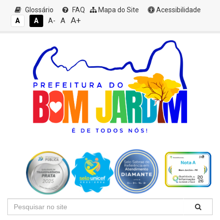
Glossário
FAQ
Mapa do Site
Acessibilidade
A+
A
A
A
A-