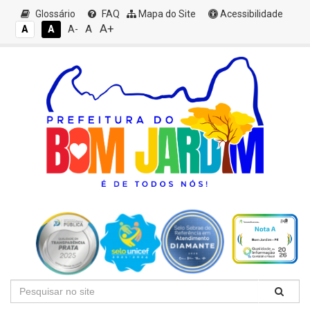
Glossário
FAQ
Mapa do Site
Acessibilidade
A+
A
A
A
A-