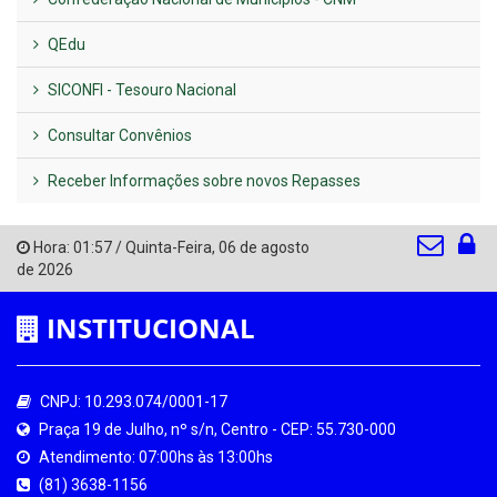
QEdu
SICONFI - Tesouro Nacional
Consultar Convênios
Receber Informações sobre novos Repasses
Hora:
01:57
/
Quinta-Feira
,
06 de agosto
de 2026
INSTITUCIONAL
CNPJ: 10.293.074/0001-17
Praça 19 de Julho, nº s/n, Centro - CEP: 55.730-000
Atendimento: 07:00hs às 13:00hs
(81) 3638-1156