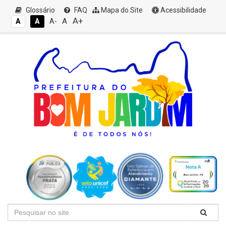
Glossário
FAQ
Mapa do Site
Acessibilidade
A+
A
A
A
A-